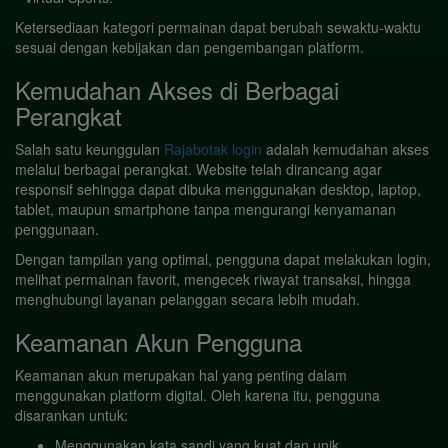
Ketersediaan kategori permainan dapat berubah sewaktu-waktu
sesuai dengan kebijakan dan pengembangan platform.
Kemudahan Akses di Berbagai
Perangkat
Salah satu keunggulan
Rajabotak login
adalah kemudahan akses
melalui berbagai perangkat. Website telah dirancang agar
responsif sehingga dapat dibuka menggunakan desktop, laptop,
tablet, maupun smartphone tanpa mengurangi kenyamanan
penggunaan.
Dengan tampilan yang optimal, pengguna dapat melakukan login,
melihat permainan favorit, mengecek riwayat transaksi, hingga
menghubungi layanan pelanggan secara lebih mudah.
Keamanan Akun Pengguna
Keamanan akun merupakan hal yang penting dalam
menggunakan platform digital. Oleh karena itu, pengguna
disarankan untuk:
Menggunakan kata sandi yang kuat dan unik.