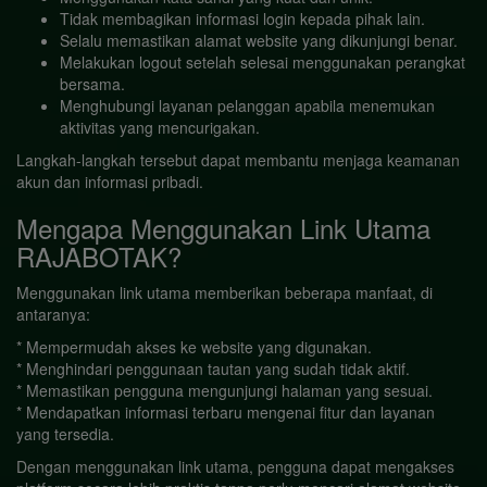
Tidak membagikan informasi login kepada pihak lain.
Selalu memastikan alamat website yang dikunjungi benar.
Melakukan logout setelah selesai menggunakan perangkat
bersama.
Menghubungi layanan pelanggan apabila menemukan
aktivitas yang mencurigakan.
Langkah-langkah tersebut dapat membantu menjaga keamanan
akun dan informasi pribadi.
Mengapa Menggunakan Link Utama
RAJABOTAK?
Menggunakan link utama memberikan beberapa manfaat, di
antaranya:
* Mempermudah akses ke website yang digunakan.
* Menghindari penggunaan tautan yang sudah tidak aktif.
* Memastikan pengguna mengunjungi halaman yang sesuai.
* Mendapatkan informasi terbaru mengenai fitur dan layanan
yang tersedia.
Dengan menggunakan link utama, pengguna dapat mengakses