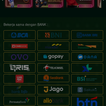
Bekerja sama dengan BANK :